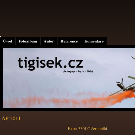
Úvod
Fotoalbum
Autor
Reference
Komentáře
AP 2011
Extra 330LC černobílá