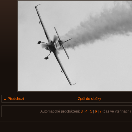
← Předchozí
Zpět do složky
Automatické procházení:
3
|
4
|
5
|
6
|
7
(čas ve vteřinách)