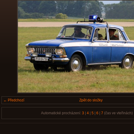
← Předchozí
Zpět do složky
Automatické procházení:
3
|
4
|
5
|
6
|
7
(čas ve vteřinách)