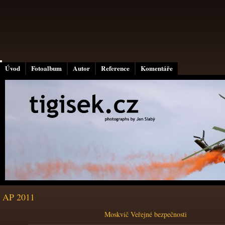
Úvod
Fotoalbum
Autor
Reference
Komentáře
AP 2011
Moskvič Veřejné bezpečnosti