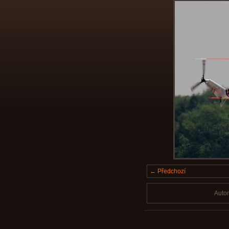
← Předchozí
Auto