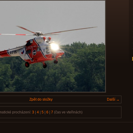
Zpět do složky
Další →
matické procházení:
3
|
4
|
5
|
6
|
7
(čas ve vteřinách)