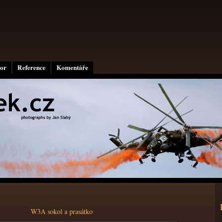
or
Reference
Komentáře
W3A sokol a prasátko