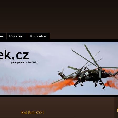
or
Reference
Komentáře
Red Bull Z50 I