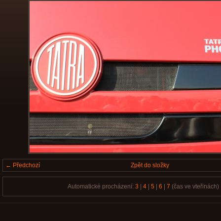
← Předchozí
Zpět do složky
Automatické procházení:
3
|
4
|
5
|
6
|
7
(čas ve vteřinách)