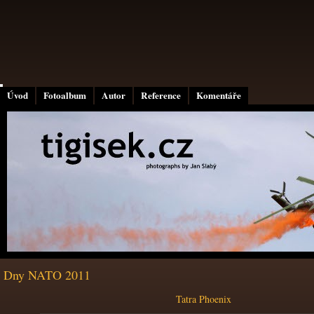
Úvod
Fotoalbum
Autor
Reference
Komentáře
Dny NATO 2011
Tatra Phoenix