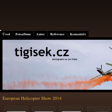
Úvod
Fotoalbum
Autor
Reference
Komentáře
European Helicopter Show 2014