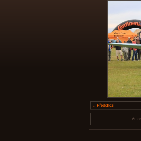
← Předchozí
Auto