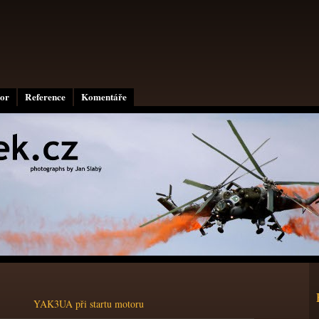
or
Reference
Komentáře
YAK3UA při startu motoru