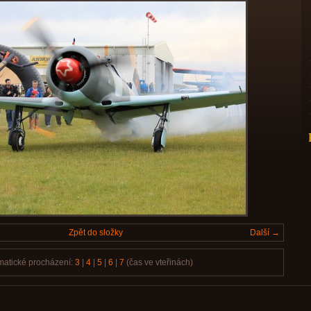
Zpět do složky
Další →
matické procházení:
3
|
4
|
5
|
6
|
7
(čas ve vteřinách)