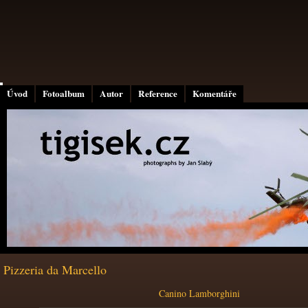
Úvod
Fotoalbum
Autor
Reference
Komentáře
Pizzeria da Marcello
Canino Lamborghini