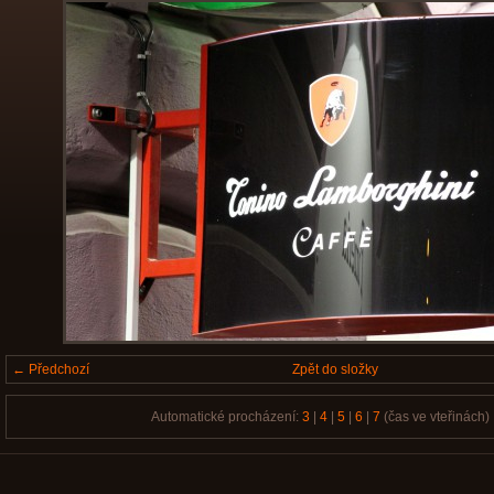
← Předchozí
Zpět do složky
Automatické procházení:
3
|
4
|
5
|
6
|
7
(čas ve vteřinách)