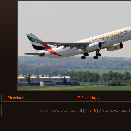
← Předchozí
Zpět do složky
Automatické procházení:
3
|
4
|
5
|
6
|
7
(čas ve vteřinách)