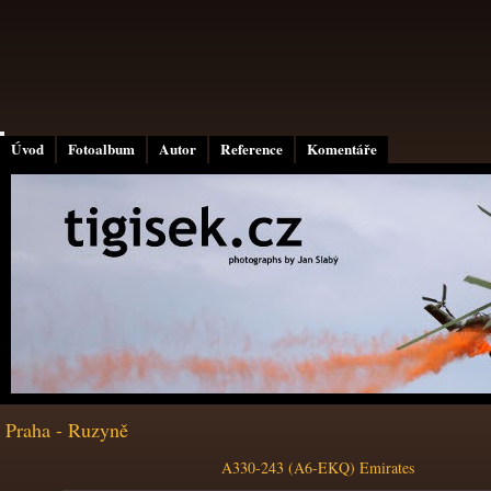
Úvod
Fotoalbum
Autor
Reference
Komentáře
Praha - Ruzyně
A330-243 (A6-EKQ) Emirates