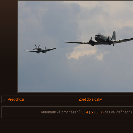
← Předchozí
Zpět do složky
Automatické procházení:
3
|
4
|
5
|
6
|
7
(čas ve vteřinách)