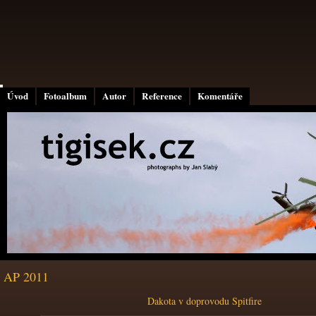
Úvod
Fotoalbum
Autor
Reference
Komentáře
AP 2011
Dakota v doprovodu Spitfire