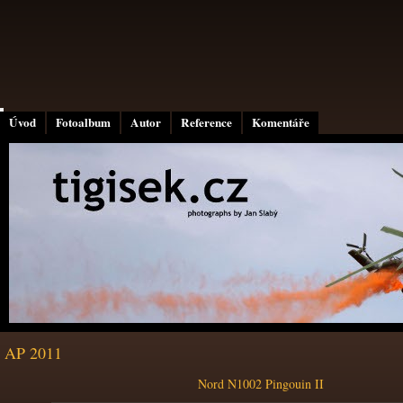
Úvod
Fotoalbum
Autor
Reference
Komentáře
AP 2011
Nord N1002 Pingouin II