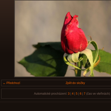
← Předchozí
Zpět do složky
Automatické procházení:
3
|
4
|
5
|
6
|
7
(čas ve vteřinách)