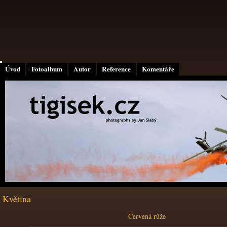
Úvod
Fotoalbum
Autor
Reference
Komentáře
Květina
Červená růže