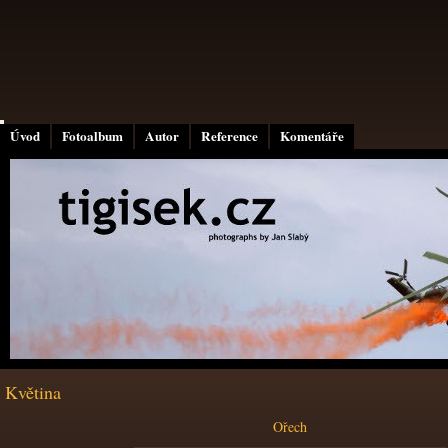
Úvod
Fotoalbum
Autor
Reference
Komentáře
Květina
Ořech