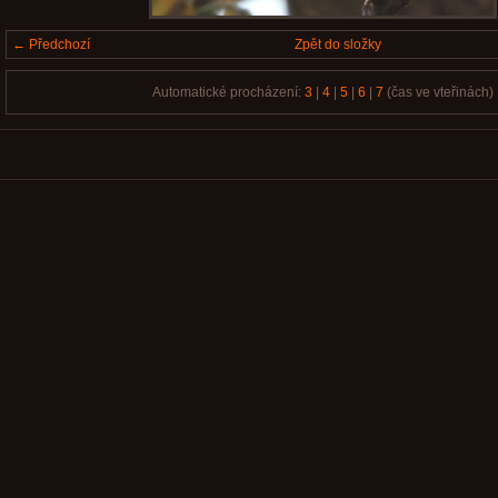
← Předchozí
Zpět do složky
Automatické procházení:
3
|
4
|
5
|
6
|
7
(čas ve vteřinách)